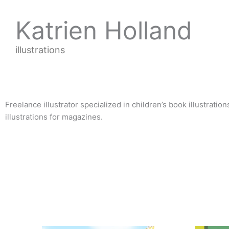
Ga
naar
Katrien Holland
de
inhoud
illustrations
Freelance illustrator specialized in children’s book illustratio
illustrations for magazines.