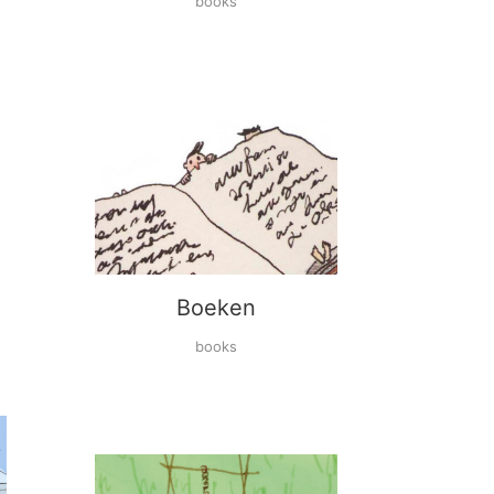
books
Boeken
books