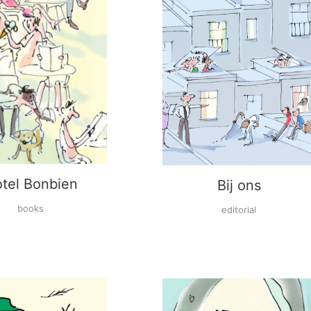
tel Bonbien
Bij ons
books
editorial